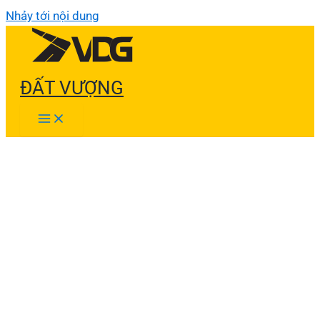
Nhảy tới nội dung
ĐẤT VƯỢNG