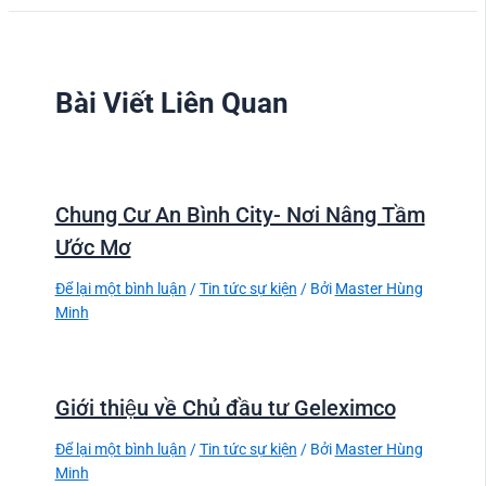
Bài Viết Liên Quan
Chung Cư An Bình City- Nơi Nâng Tầm
Ước Mơ
Để lại một bình luận
/
Tin tức sự kiện
/ Bởi
Master Hùng
Minh
Giới thiệu về Chủ đầu tư Geleximco
Để lại một bình luận
/
Tin tức sự kiện
/ Bởi
Master Hùng
Minh