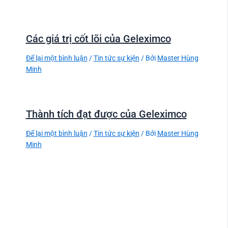
Các giá trị cốt lõi của Geleximco
Để lại một bình luận
/
Tin tức sự kiện
/ Bởi
Master Hùng
Minh
Thành tích đạt được của Geleximco
Để lại một bình luận
/
Tin tức sự kiện
/ Bởi
Master Hùng
Minh