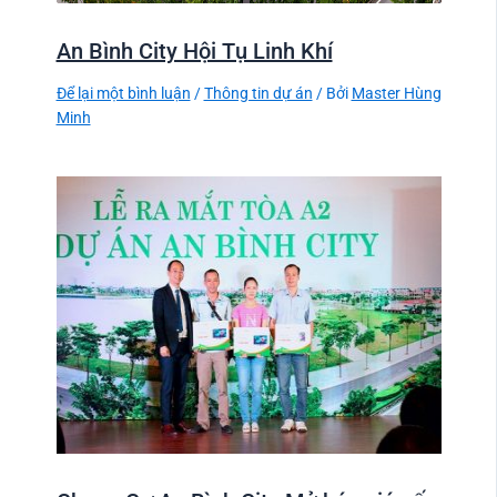
An Bình City Hội Tụ Linh Khí
Để lại một bình luận
/
Thông tin dự án
/ Bởi
Master Hùng
Minh