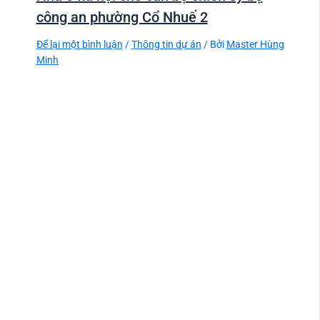
công an phường Cổ Nhuế 2
Để lại một bình luận
/
Thông tin dự án
/ Bởi
Master Hùng
Minh