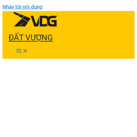
Nhảy tới nội dung
ĐẤT VƯỢNG