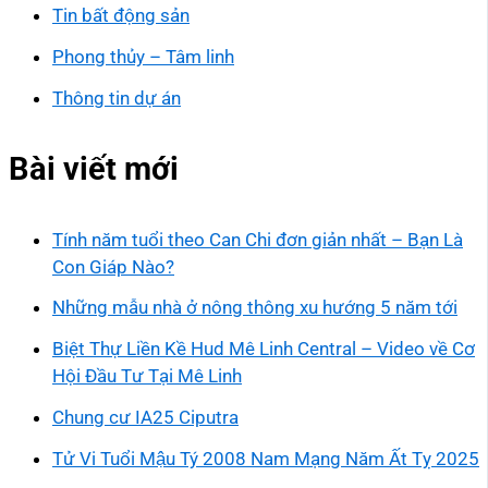
Tin bất động sản
Phong thủy – Tâm linh
Thông tin dự án
Bài viết mới
Tính năm tuổi theo Can Chi đơn giản nhất – Bạn Là
Con Giáp Nào?
Những mẫu nhà ở nông thông xu hướng 5 năm tới
Biệt Thự Liền Kề Hud Mê Linh Central – Video về Cơ
Hội Đầu Tư Tại Mê Linh
Chung cư IA25 Ciputra
Tử Vi Tuổi Mậu Tý 2008 Nam Mạng Năm Ất Tỵ 2025