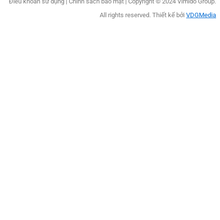
Điều khoản sử dụng
|
Chính sách bảo mật |
Copyright © 2024 Vimido Group.
All rights reserved. Thiết kế bởi
VDGMedia