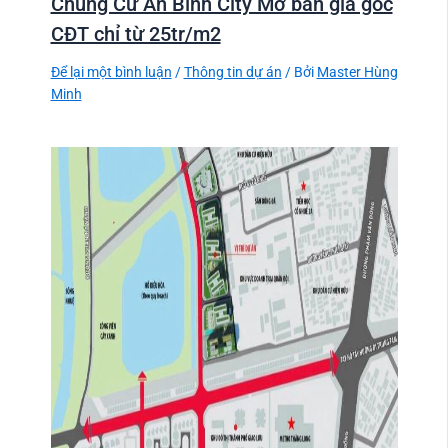
Chung Cư An Bình City Mở bán giá gốc
CĐT chỉ từ 25tr/m2
Để lại một bình luận
/
Thông tin dự án
/ Bởi
Master Hùng
Minh