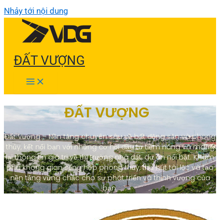
Nhảy tới nội dung
ĐẤT VƯỢNG
ĐẤT VƯỢNG
Đất Vượng – Nền tảng chuyên sâu về bất động sản và phong
thủy, kết nối bạn với những cơ hội đầu tư tiềm năng và mang
lại thông tin giá trị về thị trường nhà đất, dự án nổi bật. Khám
phá không gian sống hợp phong thủy, thu hút tài lộc và tạo
nền tảng vững chắc cho sự phát triển và thịnh vượng của
bạn.