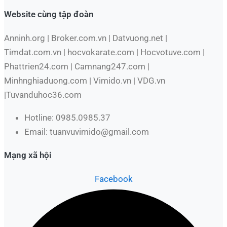
Website cùng tập đoàn
Anninh.org | Broker.com.vn | Datvuong.net |
Timdat.com.vn | hocvokarate.com | Hocvotuve.com |
Phattrien24.com | Camnang247.com |
Minhnghiaduong.com | Vimido.vn | VDG.vn
|Tuvanduhoc36.com
Hotline: 0985.0985.37
Email: tuanvuvimido@gmail.com
Mạng xã hội
Facebook