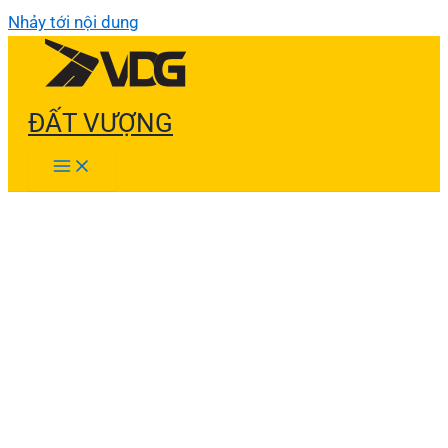
Nhảy tới nội dung
ĐẤT VƯỢNG