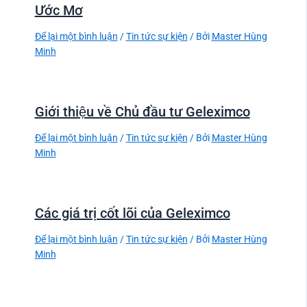
Ước Mơ
Để lại một bình luận
/
Tin tức sự kiện
/ Bởi
Master Hùng
Minh
Giới thiệu về Chủ đầu tư Geleximco
Để lại một bình luận
/
Tin tức sự kiện
/ Bởi
Master Hùng
Minh
Các giá trị cốt lõi của Geleximco
Để lại một bình luận
/
Tin tức sự kiện
/ Bởi
Master Hùng
Minh