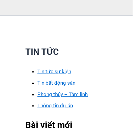
TIN TỨC
Tin tức sự kiện
Tin bất động sản
Phong thủy – Tâm linh
Thông tin dự án
Bài viết mới