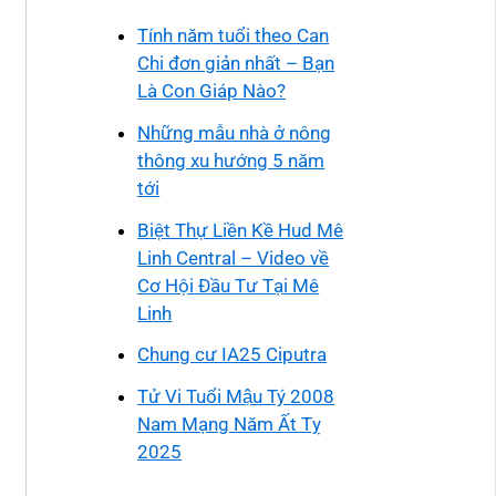
Tính năm tuổi theo Can
Chi đơn giản nhất – Bạn
Là Con Giáp Nào?
Những mẫu nhà ở nông
thông xu hướng 5 năm
tới
Biệt Thự Liền Kề Hud Mê
Linh Central – Video về
Cơ Hội Đầu Tư Tại Mê
Linh
Chung cư IA25 Ciputra
Tử Vi Tuổi Mậu Tý 2008
Nam Mạng Năm Ất Tỵ
2025