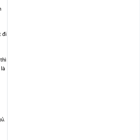
h
 đi
thì
 là
gủ.