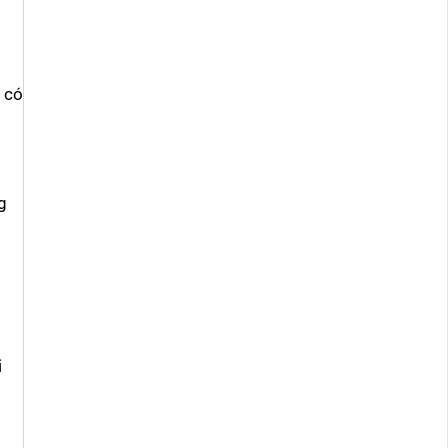
g có
g
i