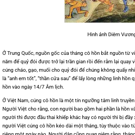
Hình ảnh Diêm Vương
Ở Trung Quốc, nguồn gốc của tháng cô hồn bắt nguồn từ
năm để quỷ đói được trở lại trần gian rồi đến rằm lại quay v
cúng cháo, gạo, muối cho quỷ đói để chúng không quấy nhi
là “anh em tốt”, “thần cửa sau” để lấy lòng những linh hồn
hồn vào ngày 14/7 Âm lịch.
Ở Việt Nam, cúng cô hồn là một tín ngưỡng tâm linh truyền
Người Việt cho rằng, con người bao gồm hai phần là hồn và
người thì được đầu thai khiếp khác hay có người thì bị đầ
người Việt cúng cô hồn kéo dài một tháng, tùy thuộc vào t
riêng một ngày nào. Người dân cũng quan niệm rằng, thán