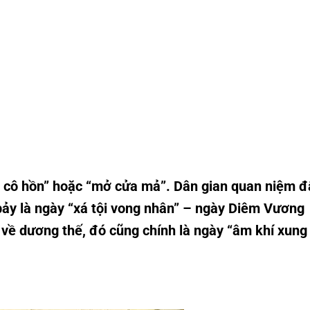
g cô hồn” hoặc “mở cửa mả”. Dân gian quan niệm đ
bảy là ngày “xá tội vong nhân” – ngày Diêm Vương
ề dương thế, đó cũng chính là ngày “âm khí xung