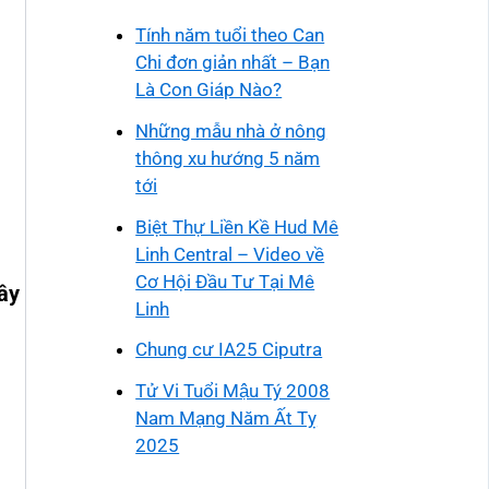
Tính năm tuổi theo Can
Chi đơn giản nhất – Bạn
Là Con Giáp Nào?
Những mẫu nhà ở nông
thông xu hướng 5 năm
tới
Biệt Thự Liền Kề Hud Mê
Linh Central – Video về
Cơ Hội Đầu Tư Tại Mê
ây
Linh
Chung cư IA25 Ciputra
Tử Vi Tuổi Mậu Tý 2008
Nam Mạng Năm Ất Tỵ
2025