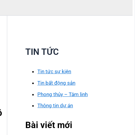
TIN TỨC
Tin tức sự kiện
Tin bất động sản
Phong thủy – Tâm linh
Thông tin dự án
ô
Bài viết mới