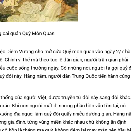
 cai quản Quỷ Môn Quan.
 việc Diêm Vương cho mở cửa Quỷ môn quan vào ngày 2/7 h
ề. Chính vì thế mà theo tục lệ dân gian, người trần gian phải
ễu cuộc sống thường ngày. Có những nơi, người ta gọi quỷ 
 quỷ đói này. Hàng năm, người dân Trung Quốc tiến hành cúng
 thống của người Việt, được truyền từ đời này sang đời khác
 xác. Khi con người mất đi nhưng phần hồn vẫn tồn tại, có
y xuống địa ngục, làm quỷ đói quấy nhiễu dương gian. Hàng n
ừng gia đình, từng vùng miền khác nhau chứ không ấn định
g cô hồn là tháng ma quỷ, không đêm lại may mắn nên hầu h