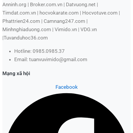
Anninh.org | Broker.com.vn | Datvuong.net |
Timdat.com.vn | hocvokarate.com | Hocvotuve.com |
Phattrien24.com | Camnang247.com |
Minhnghiaduong.com | Vimido.vn | VDG.vn
|Tuvanduhoc36.com
Hotline: 0985.0985.37
Email: tuanvuvimido@gmail.com
Mạng xã hội
Facebook