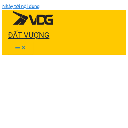
Nhảy tới nội dung
ĐẤT VƯỢNG