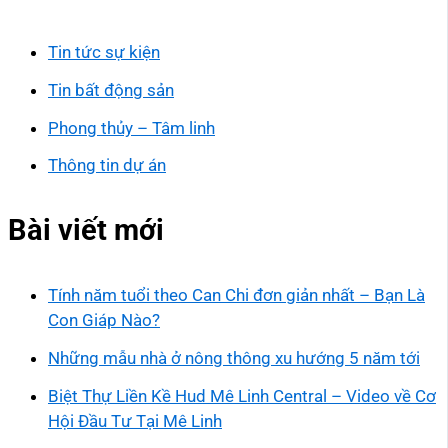
Tin tức sự kiện
Tin bất động sản
Phong thủy – Tâm linh
Thông tin dự án
Bài viết mới
Tính năm tuổi theo Can Chi đơn giản nhất – Bạn Là
Con Giáp Nào?
Những mẫu nhà ở nông thông xu hướng 5 năm tới
Biệt Thự Liền Kề Hud Mê Linh Central – Video về Cơ
Hội Đầu Tư Tại Mê Linh