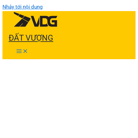
Nhảy tới nội dung
ĐẤT VƯỢNG