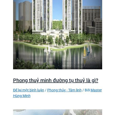
Phong thuỷ minh đường tụ thuỷ là gì?
Để lại một bình luận
/
Phong thủy - Tâm linh
/ Bởi
Master
Hùng Minh