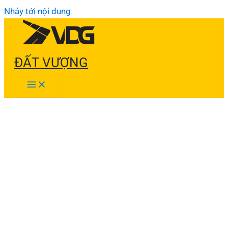
Nhảy tới nội dung
ĐẤT VƯỢNG