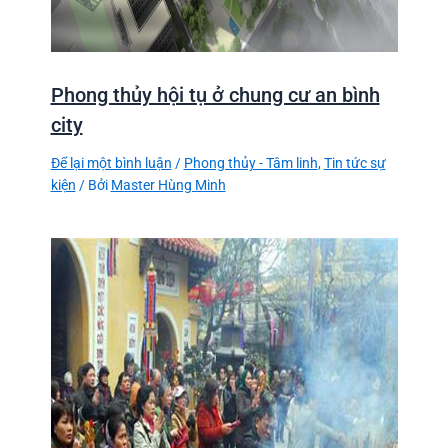
Phong thủy hội tụ ở chung cư an bình
city
Để lại một bình luận
/
Phong thủy - Tâm linh
,
Tin tức sự
kiện
/ Bởi
Master Hùng Minh