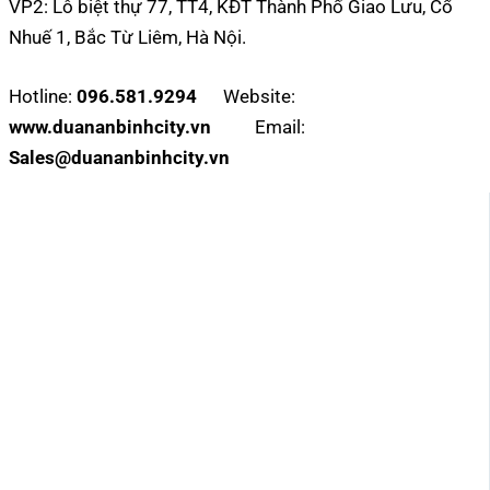
VP2: Lô biệt thự 77, TT4, KĐT Thành Phố Giao Lưu, Cổ
Nhuế 1, Bắc Từ Liêm, Hà Nội.
Hotline:
096.581.9294
Website:
www.duananbinhcity.vn
Email:
Sales@duananbinhcity.vn