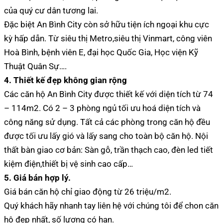
của quý cư dân tương lai.
Đặc biệt An Bình City còn sở hữu tiện ích ngoại khu cực
kỳ hấp dẫn. Từ siêu thị Metro,siêu thị Vinmart, công viên
Hoà Bình, bệnh viên E, đại học Quốc Gia, Học viện Kỹ
Thuật Quân Sự….
4. Thiết kế đẹp không gian rộng
Các căn hộ An Bình City được thiết kế với diện tích từ 74
– 114m2. Có 2 – 3 phòng ngủ tối ưu hoá diện tích và
công năng sử dụng. Tất cả các phòng trong căn hộ đều
được tối ưu lấy gió và lấy sang cho toàn bộ căn hộ. Nội
thất bàn giao cơ bản: Sàn gỗ, trần thạch cao, đèn led tiết
kiệm điện,thiết bị vệ sinh cao cấp…
5. Giá bán hợp lý.
Giá bán căn hộ chỉ giao động từ 26 triệu/m2.
Quý khách hãy nhanh tay liên hệ với chúng tôi để chon căn
hộ đẹp nhất, số lượng có hạn.