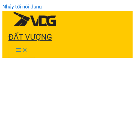
Nhảy tới nội dung
ĐẤT VƯỢNG