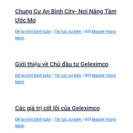
Chung Cư An Bình City- Nơi Nâng Tầm
Ước Mơ
Để lại một bình luận
/
Tin tức sự kiện
/ Bởi
Master Hùng
Minh
Giới thiệu về Chủ đầu tư Geleximco
Để lại một bình luận
/
Tin tức sự kiện
/ Bởi
Master Hùng
Minh
Các giá trị cốt lõi của Geleximco
Để lại một bình luận
/
Tin tức sự kiện
/ Bởi
Master Hùng
Minh