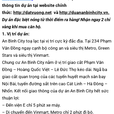
thông tin dự án tại website chính
thức:
http://datvuong.net
và
http://duananbinhcity.vn.
Dự án đặc biệt nóng từ thời điểm ra hàng!
Nhận ngay 2 chỉ
vàng khi mua căn hộ.
1. Vị trí dự án:
An Bình City toạ lạc tại vị trí cực kỳ đắc địa. Tại 234 Phạm
Văn Đồng ngay cạnh bộ công an và siêu thị Metro, Green
Stars và siêu thị Vinmart.
Chung cư An Bình City nằm ở vị trí giao cắt Phạm Văn
Đồng – Hoàng Quốc Việt – Lê Đức Thọ kéo dài. Ngã ba
giao cắt quan trọng của các tuyến huyết mạch sân bay
Nội Bài, tuyến đường sắt trên cao Cát Linh – Hà Đông –
Nhổn. Kết nối giao thông của dự án An Bình City hết sức
thuận lợi:
– Đến viện E chỉ 5 phút xe máy.
– Di chuyển đến Vinmart, Metro chỉ 2 phút đi bộ.