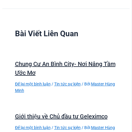
Bài Viết Liên Quan
Chung Cư An Bình City- Nơi Nâng Tầm
Ước Mơ
Để lại một bình luận
/
Tin tức sự kiện
/ Bởi
Master Hùng
Minh
Giới thiệu về Chủ đầu tư Geleximco
Để lại một bình luận
/
Tin tức sự kiện
/ Bởi
Master Hùng