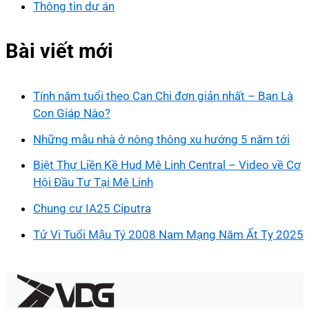
Thông tin dự án
Bài viết mới
Tính năm tuổi theo Can Chi đơn giản nhất – Bạn Là
Con Giáp Nào?
Những mẫu nhà ở nông thông xu hướng 5 năm tới
Biệt Thự Liền Kề Hud Mê Linh Central – Video về Cơ
Hội Đầu Tư Tại Mê Linh
Chung cư IA25 Ciputra
Tử Vi Tuổi Mậu Tý 2008 Nam Mạng Năm Ất Tỵ 2025