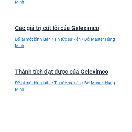
Minh
Các giá trị cốt lõi của Geleximco
Để lại một bình luận
/
Tin tức sự kiện
/ Bởi
Master Hùng
Minh
Thành tích đạt được của Geleximco
Để lại một bình luận
/
Tin tức sự kiện
/ Bởi
Master Hùng
Minh