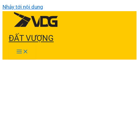
Nhảy tới nội dung
ĐẤT VƯỢNG