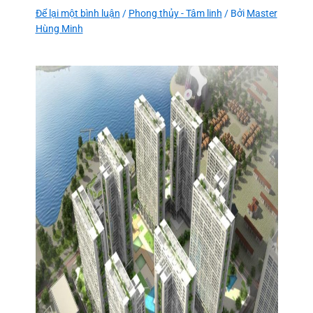
Để lại một bình luận
/
Phong thủy - Tâm linh
/ Bởi
Master
Hùng Minh