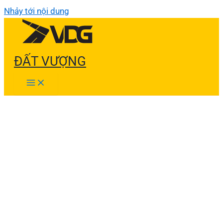
Nhảy tới nội dung
ĐẤT VƯỢNG