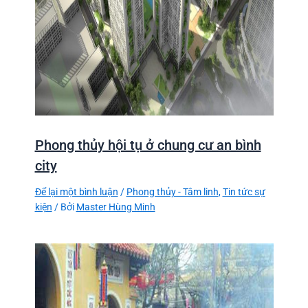
Phong thủy hội tụ ở chung cư an bình
city
Để lại một bình luận
/
Phong thủy - Tâm linh
,
Tin tức sự
kiện
/ Bởi
Master Hùng Minh