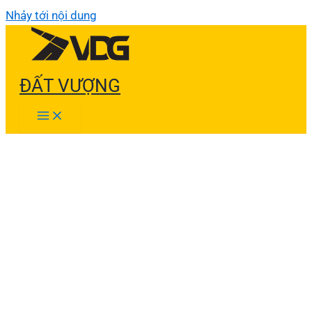
Nhảy tới nội dung
ĐẤT VƯỢNG