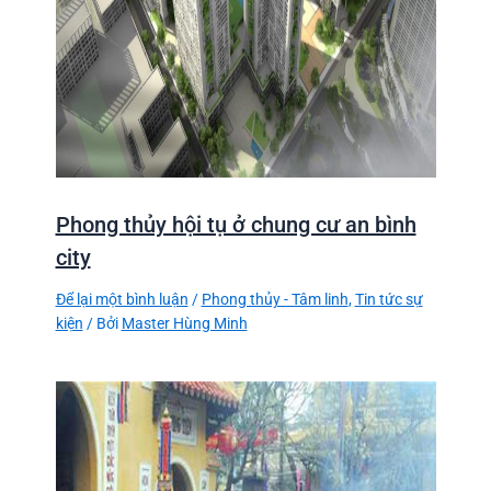
Phong thủy hội tụ ở chung cư an bình
city
Để lại một bình luận
/
Phong thủy - Tâm linh
,
Tin tức sự
kiện
/ Bởi
Master Hùng Minh