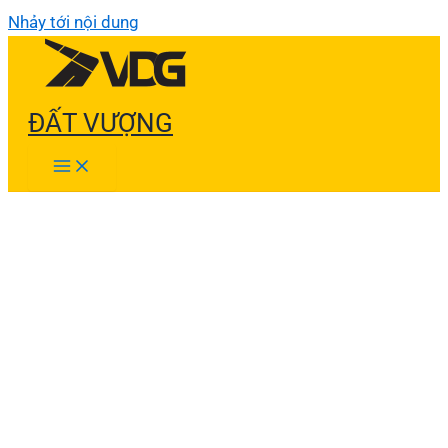
Nhảy tới nội dung
ĐẤT VƯỢNG