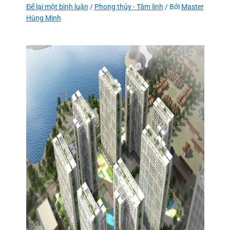
Để lại một bình luận
/
Phong thủy - Tâm linh
/ Bởi
Master
Hùng Minh