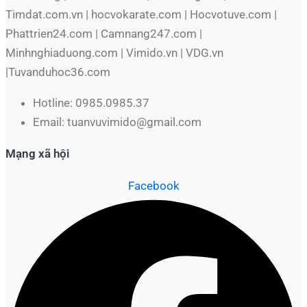
Timdat.com.vn | hocvokarate.com | Hocvotuve.com |
Phattrien24.com | Camnang247.com |
Minhnghiaduong.com | Vimido.vn | VDG.vn
|Tuvanduhoc36.com
Hotline: 0985.0985.37
Email: tuanvuvimido@gmail.com
Mạng xã hội
Facebook