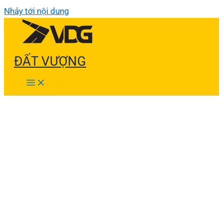
Nhảy tới nội dung
ĐẤT VƯỢNG