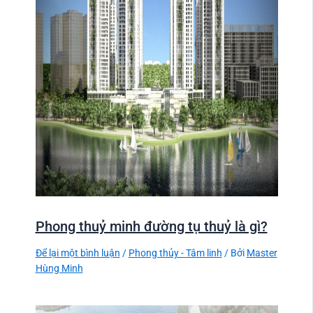
Phong thuỷ minh đường tụ thuỷ là gì?
Để lại một bình luận
/
Phong thủy - Tâm linh
/ Bởi
Master
Hùng Minh