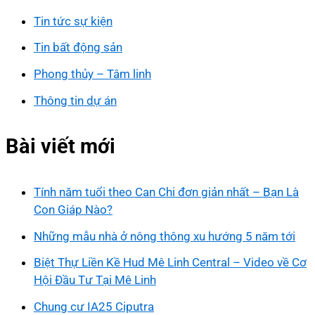
Tin tức sự kiện
Tin bất động sản
Phong thủy – Tâm linh
Thông tin dự án
Bài viết mới
Tính năm tuổi theo Can Chi đơn giản nhất – Bạn Là
Con Giáp Nào?
Những mẫu nhà ở nông thông xu hướng 5 năm tới
Biệt Thự Liền Kề Hud Mê Linh Central – Video về Cơ
Hội Đầu Tư Tại Mê Linh
Chung cư IA25 Ciputra