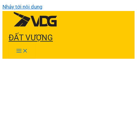
Nhảy tới nội dung
ĐẤT VƯỢNG