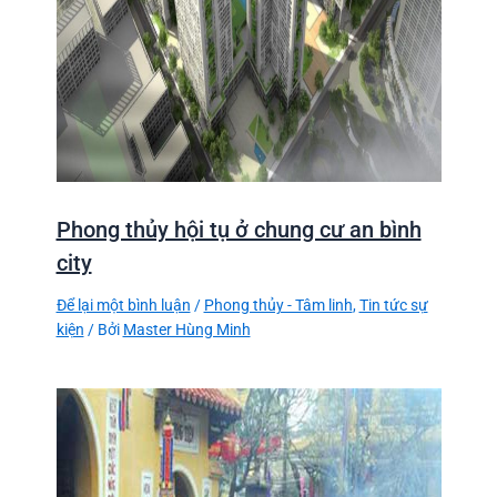
Phong thủy hội tụ ở chung cư an bình
city
Để lại một bình luận
/
Phong thủy - Tâm linh
,
Tin tức sự
kiện
/ Bởi
Master Hùng Minh