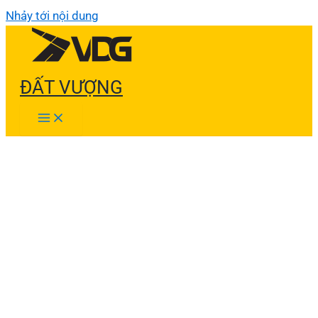
Nhảy tới nội dung
ĐẤT VƯỢNG