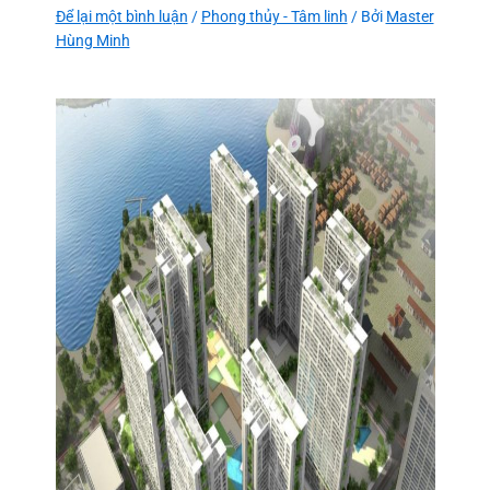
Để lại một bình luận
/
Phong thủy - Tâm linh
/ Bởi
Master
Hùng Minh