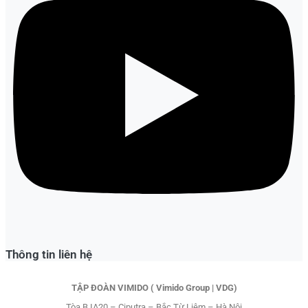
Thông tin liên hệ
TẬP ĐOÀN VIMIDO ( Vimido Group | VDG)
Tòa B IA20 – Ciputra – Bắc Từ Liêm – Hà Nội