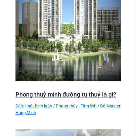
Phong thuỷ minh đường tụ thuỷ là gì?
Để lại một bình luận
/
Phong thủy - Tâm linh
/ Bởi
Master
Hùng Minh