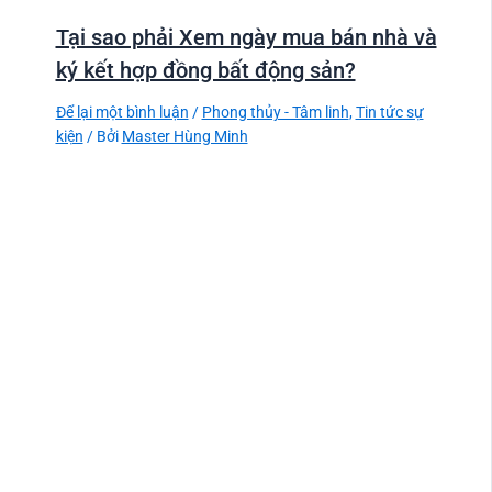
Tại sao phải Xem ngày mua bán nhà và
ký kết hợp đồng bất động sản?
Để lại một bình luận
/
Phong thủy - Tâm linh
,
Tin tức sự
kiện
/ Bởi
Master Hùng Minh