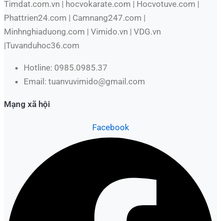
Timdat.com.vn | hocvokarate.com | Hocvotuve.com |
Phattrien24.com | Camnang247.com |
Minhnghiaduong.com | Vimido.vn | VDG.vn
|Tuvanduhoc36.com
Hotline: 0985.0985.37
Email: tuanvuvimido@gmail.com
Mạng xã hội
Facebook