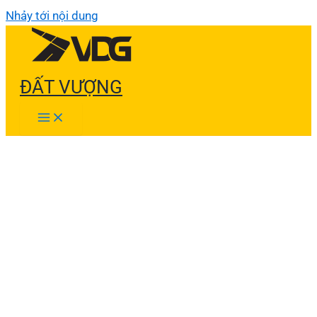
Nhảy tới nội dung
ĐẤT VƯỢNG