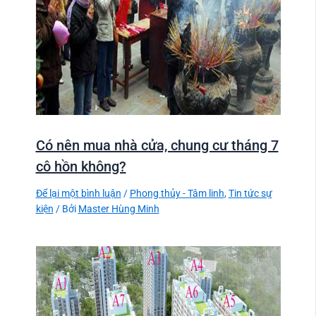
Có nên mua nhà cửa, chung cư tháng 7
cô hồn không?
Để lại một bình luận
/
Phong thủy - Tâm linh
,
Tin tức sự
kiện
/ Bởi
Master Hùng Minh