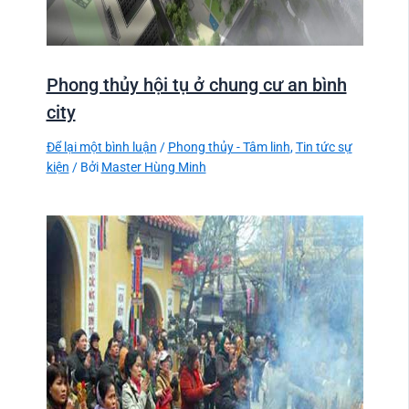
Phong thủy hội tụ ở chung cư an bình
city
Để lại một bình luận
/
Phong thủy - Tâm linh
,
Tin tức sự
kiện
/ Bởi
Master Hùng Minh