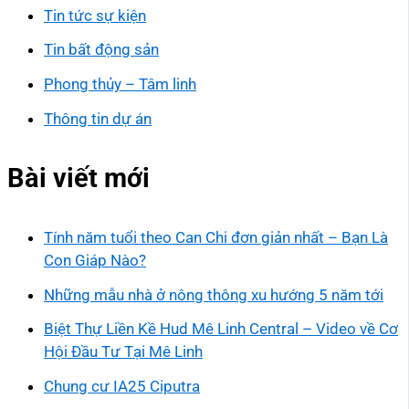
Tin tức sự kiện
Tin bất động sản
Phong thủy – Tâm linh
Thông tin dự án
Bài viết mới
Tính năm tuổi theo Can Chi đơn giản nhất – Bạn Là
Con Giáp Nào?
Những mẫu nhà ở nông thông xu hướng 5 năm tới
Biệt Thự Liền Kề Hud Mê Linh Central – Video về Cơ
Hội Đầu Tư Tại Mê Linh
Chung cư IA25 Ciputra