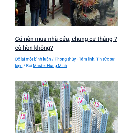
Có nên mua nhà cửa, chung cư tháng 7
cô hồn không?
Để lại một bình luận
/
Phong thủy - Tâm linh
,
Tin tức sự
kiện
/ Bởi
Master Hùng Minh