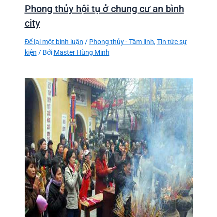
Phong thủy hội tụ ở chung cư an bình
city
Để lại một bình luận
/
Phong thủy - Tâm linh
,
Tin tức sự
kiện
/ Bởi
Master Hùng Minh