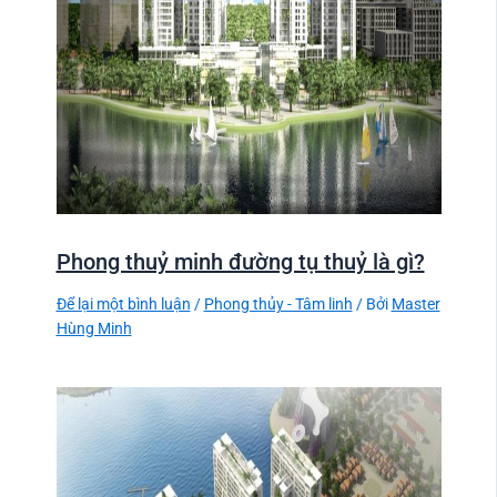
Phong thuỷ minh đường tụ thuỷ là gì?
Để lại một bình luận
/
Phong thủy - Tâm linh
/ Bởi
Master
Hùng Minh