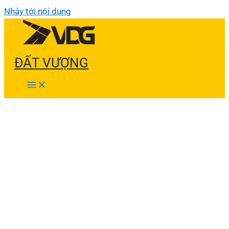
Nhảy tới nội dung
ĐẤT VƯỢNG