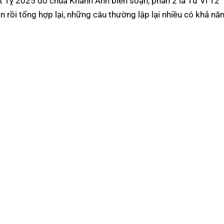
t Tỵ 2025 do chùa Khánh Anh biên soạn, phần 2 là Tử Vi 12
 rồi tổng hợp lại, những câu thường lập lại nhiều có khả nă