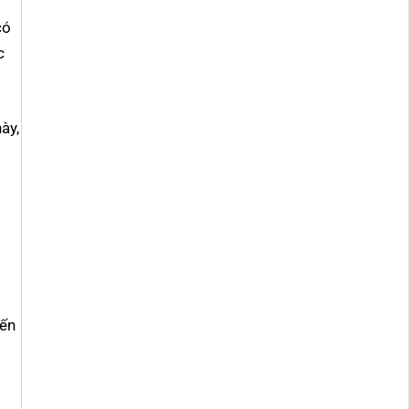
có
c
ày,
iến