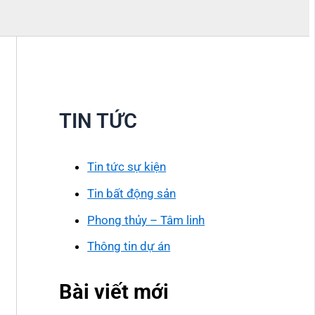
TIN TỨC
Tin tức sự kiện
Tin bất động sản
Phong thủy – Tâm linh
Thông tin dự án
Bài viết mới