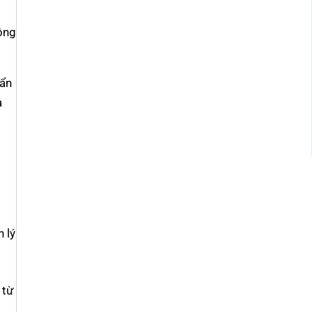
ộng
uẩn
à
n lý
 từ