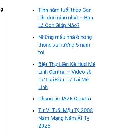
ng
Tính năm tuổi theo Can
Chi đơn giản nhất – Bạn
Là Con Giáp Nào?
Những mẫu nhà ở nông
thông xu hướng 5 năm
tới
Biệt Thự Liền Kề Hud Mê
Linh Central – Video về
Cơ Hội Đầu Tư Tại Mê
Linh
Chung cư IA25 Ciputra
Tử Vi Tuổi Mậu Tý 2008
Nam Mạng Năm Ất Tỵ
2025