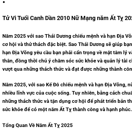
Tử Vi Tuổi Canh Dần 2010 Nữ Mạng năm Ất Tỵ 2
Năm 2025 với sao Thái Dương chiếu mệnh và hạn Địa V
cơ hội và thử thách đặc biệt. Sao Thái Dương sẽ giúp bạn
hạn Địa Võng yêu cầu bạn phải cẩn trọng về mặt tâm lý và
thân, đồng thời chú ý chăm sóc sức khỏe và quản lý tài c
vượt qua những thách thức và đạt được những thành cô
Năm 2025, với sao Kế Đô chiếu mệnh và hạn Địa Võng, nữ
nhiều lĩnh vực của cuộc sống. Tuy nhiên, bằng cách chuẩn
những thách thức và tận dụng cơ hội để phát triển bản thâ
sức khỏe để có một năm Ất Tỵ thành công và hạnh phúc
Tổng Quan Về Năm Ất Tỵ 2025