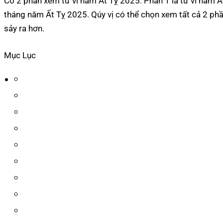
Có 2 phần xem tử vi năm Ất Tỵ 2025. Phần 1 là tử vi năm Ấ
tháng năm Ất Tỵ 2025. Qúy vị có thể chọn xem tất cả 2 phần
sảy ra hơn.
Mục Lục