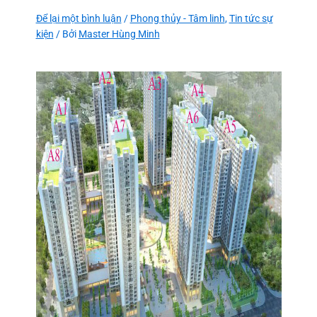
Để lại một bình luận
/
Phong thủy - Tâm linh
,
Tin tức sự
kiện
/ Bởi
Master Hùng Minh