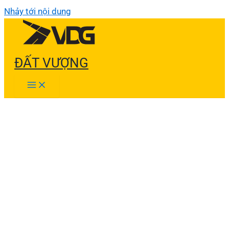
Nhảy tới nội dung
ĐẤT VƯỢNG