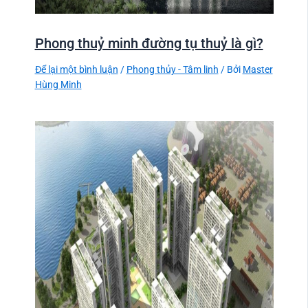
Phong thuỷ minh đường tụ thuỷ là gì?
Để lại một bình luận
/
Phong thủy - Tâm linh
/ Bởi
Master
Hùng Minh