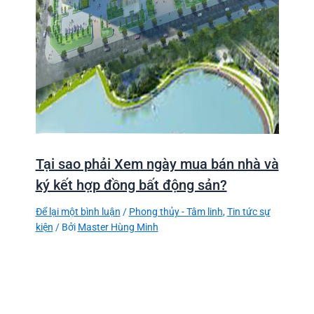
Tại sao phải Xem ngày mua bán nhà và
ký kết hợp đồng bất động sản?
Để lại một bình luận
/
Phong thủy - Tâm linh
,
Tin tức sự
kiện
/ Bởi
Master Hùng Minh