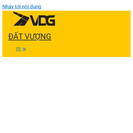
Nhảy tới nội dung
ĐẤT VƯỢNG