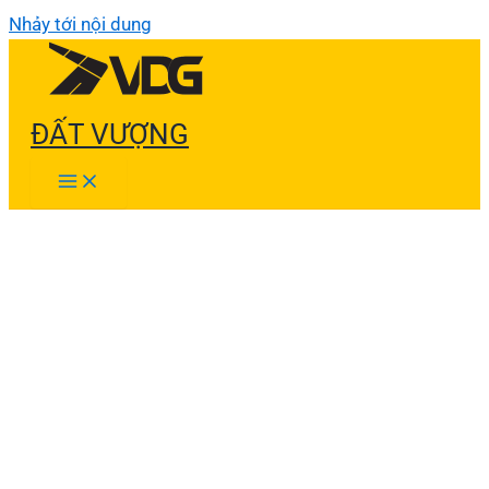
Nhảy tới nội dung
ĐẤT VƯỢNG