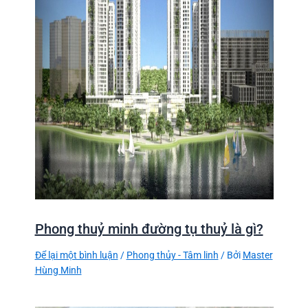
Phong thuỷ minh đường tụ thuỷ là gì?
Để lại một bình luận
/
Phong thủy - Tâm linh
/ Bởi
Master
Hùng Minh