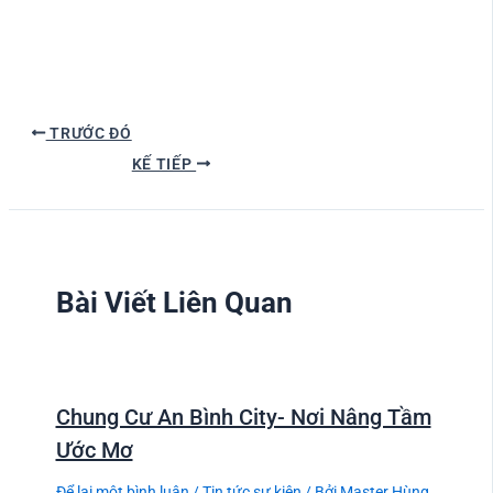
TRƯỚC ĐÓ
KẾ TIẾP
Bài Viết Liên Quan
Chung Cư An Bình City- Nơi Nâng Tầm
Ước Mơ
Để lại một bình luận
/
Tin tức sự kiện
/ Bởi
Master Hùng