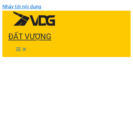
Nhảy tới nội dung
ĐẤT VƯỢNG