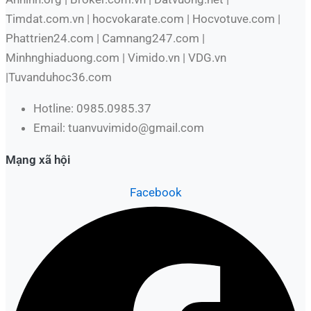
Timdat.com.vn | hocvokarate.com | Hocvotuve.com |
Phattrien24.com | Camnang247.com |
Minhnghiaduong.com | Vimido.vn | VDG.vn
|Tuvanduhoc36.com
Hotline: 0985.0985.37
Email: tuanvuvimido@gmail.com
Mạng xã hội
Facebook