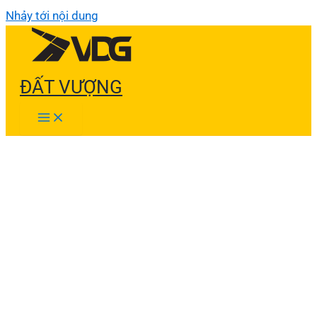
Nhảy tới nội dung
ĐẤT VƯỢNG