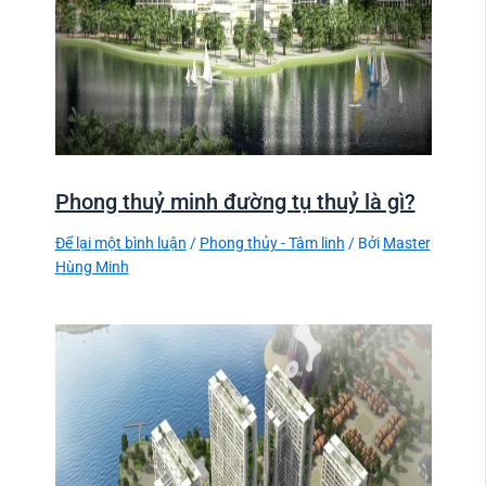
Phong thuỷ minh đường tụ thuỷ là gì?
Để lại một bình luận
/
Phong thủy - Tâm linh
/ Bởi
Master
Hùng Minh