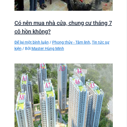
Có nên mua nhà cửa, chung cư tháng 7
cô hồn không?
Để lại một bình luận
/
Phong thủy - Tâm linh
,
Tin tức sự
kiện
/ Bởi
Master Hùng Minh