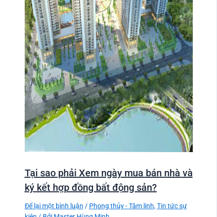
Tại sao phải Xem ngày mua bán nhà và
ký kết hợp đồng bất động sản?
Để lại một bình luận
/
Phong thủy - Tâm linh
,
Tin tức sự
kiện
/ Bởi
Master Hùng Minh