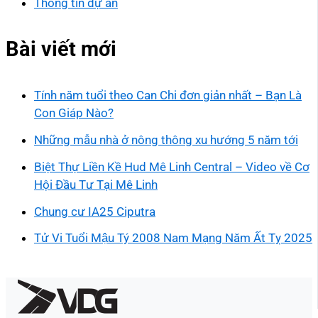
Thông tin dự án
Bài viết mới
Tính năm tuổi theo Can Chi đơn giản nhất – Bạn Là
Con Giáp Nào?
Những mẫu nhà ở nông thông xu hướng 5 năm tới
Biệt Thự Liền Kề Hud Mê Linh Central – Video về Cơ
Hội Đầu Tư Tại Mê Linh
Chung cư IA25 Ciputra
Tử Vi Tuổi Mậu Tý 2008 Nam Mạng Năm Ất Tỵ 2025