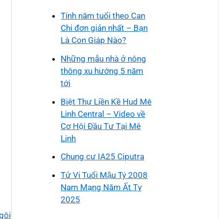
Tính năm tuổi theo Can
Chi đơn giản nhất – Bạn
Là Con Giáp Nào?
Những mẫu nhà ở nông
thông xu hướng 5 năm
tới
Biệt Thự Liền Kề Hud Mê
Linh Central – Video về
Cơ Hội Đầu Tư Tại Mê
Linh
Chung cư IA25 Ciputra
Tử Vi Tuổi Mậu Tý 2008
Nam Mạng Năm Ất Tỵ
2025
gôi