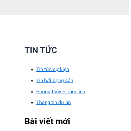
TIN TỨC
Tin tức sự kiện
Tin bất động sản
Phong thủy – Tâm linh
Thông tin dự án
Bài viết mới