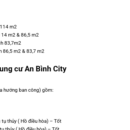
ch 114 m2
ch 114 m2 & 86,5 m2
́ch 83,7m2
ích 86,5 m2 & 83,7 m2
ung cư An Bình City
 ra hướng ban công) gồm:
ụ thủy ( Hồ điều hòa) – Tốt
 thủy ( Hồ điều hòa) – Tốt