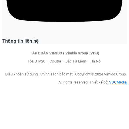
Thông tin liên hệ
TẬP ĐOÀN VIMIDO ( Vimido Group | VDG)
Tòa B IA20 – Ciputra – Bắc Từ Liêm – Hà Nội
Điều khoản sử dụng
|
Chính sách bảo mật |
Copyright © 2024 Vimido Group.
All rights reserved. Thiết kế bởi
VDGMedia