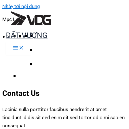
Nhảy tới nội dung
Mục Lục
ĐẤT VƯỢNG
Contact Us
Lacinia nulla porttitor faucibus hendrerit at amet
tincidunt id dis sit sed enim sit sed tortor odio mi sapien
consequat.