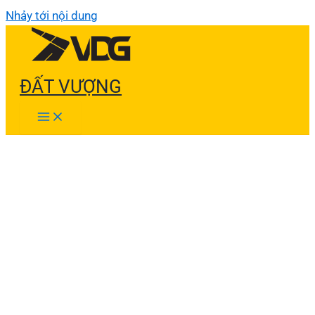
Nhảy tới nội dung
ĐẤT VƯỢNG