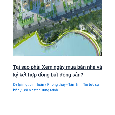
Tại sao phải Xem ngày mua bán nhà và
ký kết hợp đồng bất động sản?
Để lại một bình luận
/
Phong thủy - Tâm linh
,
Tin tức sự
kiện
/ Bởi
Master Hùng Minh