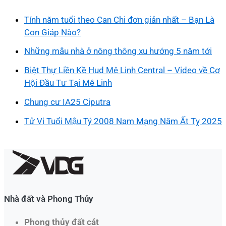
Tính năm tuổi theo Can Chi đơn giản nhất – Bạn Là
Con Giáp Nào?
Những mẫu nhà ở nông thông xu hướng 5 năm tới
Biệt Thự Liền Kề Hud Mê Linh Central – Video về Cơ
Hội Đầu Tư Tại Mê Linh
Chung cư IA25 Ciputra
Tử Vi Tuổi Mậu Tý 2008 Nam Mạng Năm Ất Tỵ 2025
Nhà đất và Phong Thủy
Phong thủy đất cát