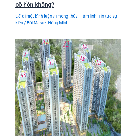
cô hồn không?
Để lại một bình luận
/
Phong thủy - Tâm linh
,
Tin tức sự
kiện
/ Bởi
Master Hùng Minh