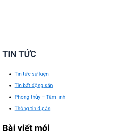
TIN TỨC
Tin tức sự kiện
Tin bất động sản
Phong thủy – Tâm linh
Thông tin dự án
Bài viết mới