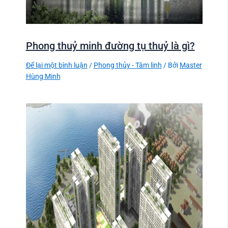
Phong thuỷ minh đường tụ thuỷ là gì?
Để lại một bình luận
/
Phong thủy - Tâm linh
/ Bởi
Master
Hùng Minh