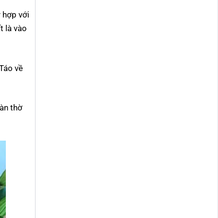
 hợp với
t là vào
 Táo về
bàn thờ