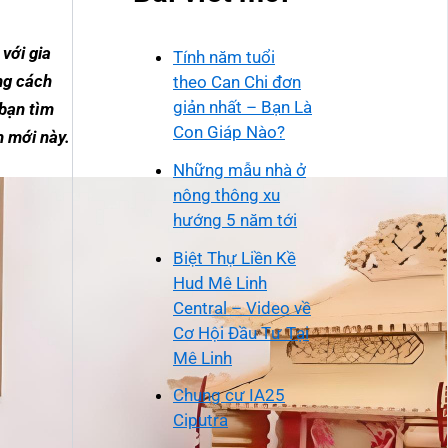
với gia
Tính năm tuổi
ng cách
theo Can Chi đơn
giản nhất – Bạn Là
 bạn tìm
Con Giáp Nào?
m mới này.
Những mẫu nhà ở
nông thông xu
hướng 5 năm tới
Biệt Thự Liền Kề
Hud Mê Linh
Central – Video về
Cơ Hội Đầu Tư Tại
Mê Linh
Chung cư IA25
Ciputra