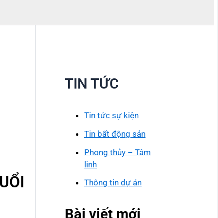
TIN TỨC
Tin tức sự kiện
Tin bất động sản
Phong thủy – Tâm
linh
UỔI
Thông tin dự án
Bài viết mới